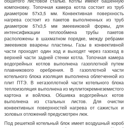
обшитого листовой сталью. Котлы имеют башенную
компоновку. Топочная камера котла состоит из труб
диаметром 57x3,5 мм. Конвективная поверхность
нагрева состоит из пакетов выполненных из труб
диаметром 57x3,5 мм змеевиковой формы, для
интенсификации теплообмена трубы пакетов
расположены в шахматном порядке, между ребрами
змеевиков вварены пластины. Газы в конвективной
части проходят один ход и выходят через газоход в
верхней части задней стенки котла. Топочная камера
водогрейных котлов выполнена газоплотной путем
плавникового оребрения. В газоплотной части
котельного блока изоляция выполнена облегченной из
плит ПТЭ. В негазоплотной части котельного блока
теплоизоляция выполнена из муллитокремнеземистого
картона и войлока. Обшивка водогрейных котов
выполнена из стальных листов. Для очистки
конвективных поверхностей нагрева от сажистых и
золовых отложений предусмотрен люк.
Под решеткой котельный блок имеет воздушный короб