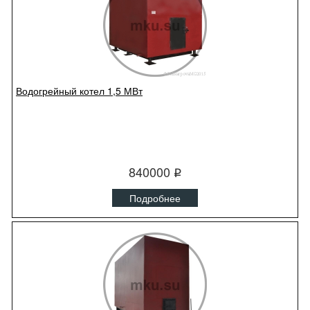
Водогрейный котел 1,5 МВт
840000
q
Подробнее