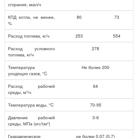
сгорания, ккал/ч
КПД котла, не менее,
80
73
%
Расход топлива, кг/ч
253
554
Расход условного
278
топлива, кг/ч
Температура
Не более 200
уходящих газов, °C
Расход рабочей
64
среды, м³/ч
Температура воды, °C
70-95
Давление рабочей
3-6
среды, МПа (кгс/cм²)
Гидравлическое
не более 0,07 (0,7)