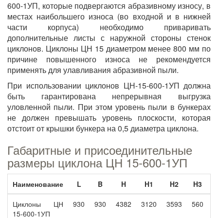
600-1УП, которые подвергаются абразивному износу, в
местах наибольшего износа (во входной и в нижней
части корпуса) необходимо приваривать
дополнительные листы с наружной стороны стенок
циклонов. Циклоны ЦН 15 диаметром менее 800 мм по
причине повышенного износа не рекомендуется
применять для улавливания абразивной пыли.
При использовании циклонов ЦН-15-600-1УП должна
быть гарантирована непрерывная выгрузка
уловленной пыли. При этом уровень пыли в бункерах
не должен превышать уровень плоскости, которая
отстоит от крышки бункера на 0,5 диаметра циклона.
Габаритные и присоединительные
размеры циклона ЦН 15-600-1УП
Наименование
L
B
H
H1
H2
H3
Циклоны ЦН
930
930
4382
3120
3593
560
6
15-600-1УП