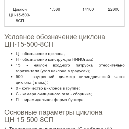
Циклон
1,568
14100
22600
ЦН-15-500-
8СП
Условное обозначение циклона
ЦН-15-500-8СП
Ц - обозначение циклона;
Н - обозначение конструкции НИИОгаза;
15 - наклон входного патрубка относительно
горизонтали (угол наклона в градусах);
500 - внутренний диаметр цилиндрической части
циклона ( в мм.);
8 - количество циклонов в группе;
С - камера очищенного газа - сборника;
П - пирамидальная форма бункера.
Основные параметры циклона
ЦН-15-500-8СП
1. Температура очищаемого газа, °С не более 400.