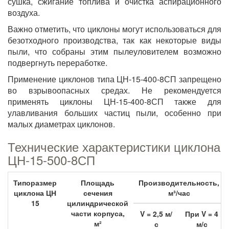
сушка, сжигание топлива и очистка аспирационного
воздуха.
Важно отметить, что циклоны могут использоваться для
безотходного производства, так как некоторые виды
пыли, что собраны этим пылеуловителем возможно
подвергнуть переработке.
Применение циклонов типа ЦН-15-400-8СП запрещено
во взрывоопасных средах. Не рекомендуется
применять циклоны ЦН-15-400-8СП также для
улавливания больших частиц пыли, особенно при
малых диаметрах циклонов.
Технические характеристики циклона
ЦН-15-500-8СП
Типоразмер
Площадь
Производительность,
циклона ЦН
сечения
м³/час
15
цилиндрической
части корпуса,
V = 2,5 м/
При V = 4
м²
с
м/с