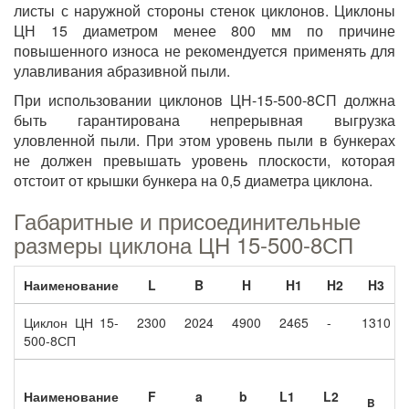
листы с наружной стороны стенок циклонов. Циклоны
ЦН 15 диаметром менее 800 мм по причине
повышенного износа не рекомендуется применять для
улавливания абразивной пыли.
При использовании циклонов ЦН-15-500-8СП должна
быть гарантирована непрерывная выгрузка
уловленной пыли. При этом уровень пыли в бункерах
не должен превышать уровень плоскости, которая
отстоит от крышки бункера на 0,5 диаметра циклона.
Габаритные и присоединительные
размеры циклона ЦН 15-500-8СП
Наименование
L
B
H
H1
H2
H3
Циклон ЦН 15-
2300
2024
4900
2465
-
1310
500-8СП
Наименование
F
a
b
L1
L2
B