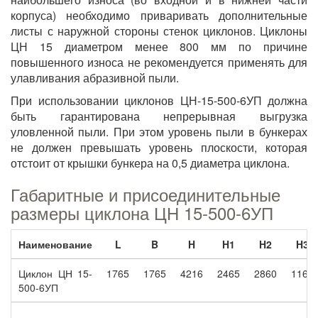
корпуса) необходимо приваривать дополнительные
листы с наружной стороны стенок циклонов. Циклоны
ЦН 15 диаметром менее 800 мм по причине
повышенного износа не рекомендуется применять для
улавливания абразивной пыли.
При использовании циклонов ЦН-15-500-6УП должна
быть гарантирована непрерывная выгрузка
уловленной пыли. При этом уровень пыли в бункерах
не должен превышать уровень плоскости, которая
отстоит от крышки бункера на 0,5 диаметра циклона.
Габаритные и присоединительные
размеры циклона ЦН 15-500-6УП
Наименование
L
B
H
H1
H2
H3
Циклон ЦН 15-
1765
1765
4216
2465
2860
1160
500-6УП